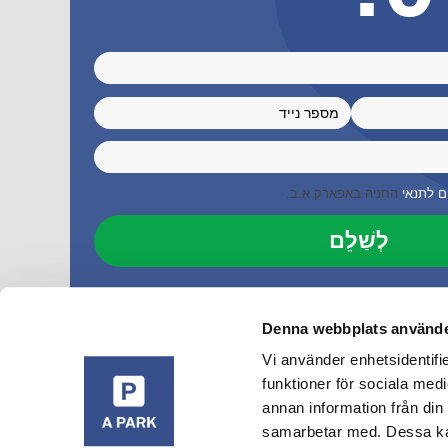
ם לתנאי
החניה באפארק א.ב.
לְשַׁלֵם
Denna webbplats använde
Vi använder enhetsidentifie
funktioner för sociala medi
annan information från din
samarbetar med. Dessa kan