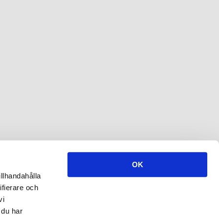
OK
illhandahålla
ifierare och
vi
 du har