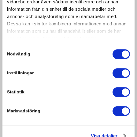
vidarebefordrar även sådana identifierare och annan
ta imot nye parkeringsplasser. Hvis du allerede har en
information från din enhet till de sociala medier och
parkeringsplass, kan du imidlertid forlenge den.
annons- och analysföretag som vi samarbetar med.
Dessa kan i sin tur kombinera informationen med annan
information som du har tillhandahållit eller som de har
Beregn prisen din
samlat in när du har använt deras tjänster.
Samtyckesval
Du kan tidligst betale for parkeringen på 10 dagen(e) før
Nödvändig
avreise.
Inställningar
Startdato
Sluttdato
Statistik
0:-
Marknadsföring
Visa detaljer