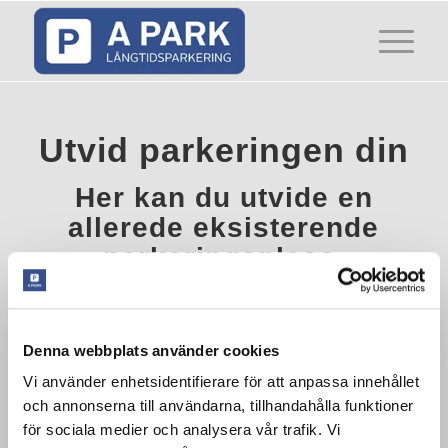
Utvid parkeringen din
Her kan du utvide en
allerede eksisterende
parkeringsplass.
Vær oppmerksom på at denne siden
kun gjelder for deg som allerede har en
Denna webbplats använder cookies
aktiv parkeringsplass hos oss. Det er
ikke mulig å bestille en ny
Vi använder enhetsidentifierare för att anpassa innehållet
och annonserna till användarna, tillhandahålla funktioner
parkeringsplass her.
för sociala medier och analysera vår trafik. Vi
For øyeblikket er parkeringsplassen full, så vi kan dessverre ikke