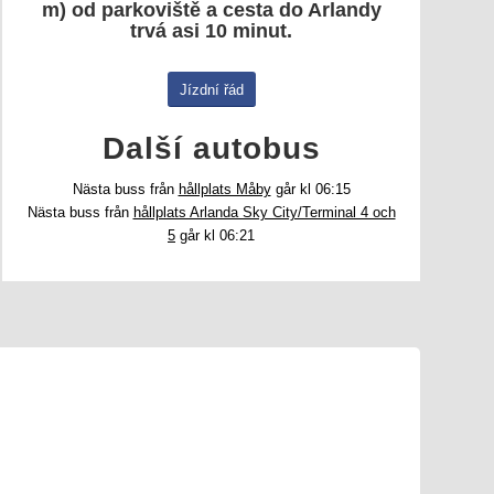
m) od parkoviště a cesta do Arlandy
trvá asi 10 minut.
Jízdní řád
Další autobus
Nästa buss från
hållplats Måby
går kl 06:15
Nästa buss från
hållplats Arlanda Sky City/Terminal 4 och
5
går kl 06:21