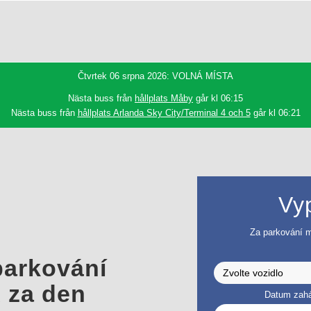
Čtvrtek 06 srpna 2026: VOLNÁ MÍSTA
Nästa buss från
hållplats Måby
går kl 06:15
Nästa buss från
hållplats Arlanda Sky City/Terminal 4 och 5
går kl 06:21
Vyp
Za parkování m
arkování
 za den
Datum zahá