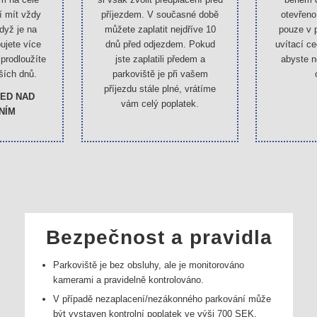
í mít vždy
příjezdem. V současné době
otevřeno
když je na
můžete zaplatit nejdříve 10
pouze v p
bujete více
dnů před odjezdem. Pokud
uvítací ce
prodloužíte
jste zaplatili předem a
abyste n
ších dnů.
parkoviště je při vašem
příjezdu stále plné, vrátíme
LED NAD
vám celý poplatek.
NÍM
Bezpečnost a pravidla
Parkoviště je bez obsluhy, ale je monitorováno
kamerami a pravidelně kontrolováno.
V případě nezaplacení/nezákonného parkování může
být vystaven kontrolní poplatek ve výši 700 SEK.