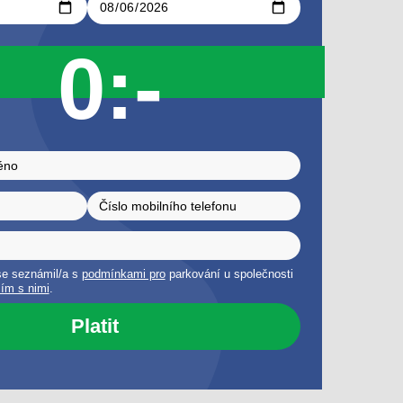
0:-
 se seznámil/a s
podmínkami pro
parkování u společnosti
ím s nimi
.
Platit