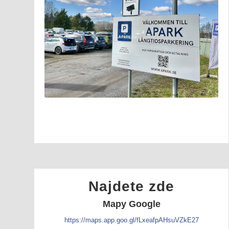
Najdete zde
Mapy Google
https://maps.app.goo.gl/fLxeafpAHsuVZkE27