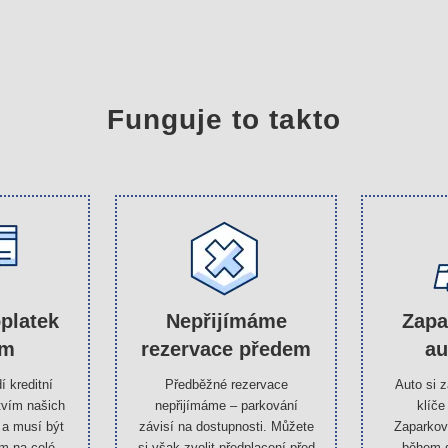
Funguje to takto
oplatek
Nepřijímáme
Zapa
em
rezervace předem
au
í kreditní
Předběžné rezervace
Auto si 
tvím našich
nepřijímáme – parkování
klíče
 a musí být
závisí na dostupnosti. Můžete
Zaparkov
m na celé
si však zvolit předplacení před
během 