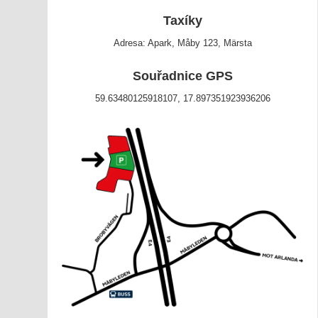
Taxíky
Adresa: Apark, Måby 123, Märsta
Souřadnice GPS
59.63480125918107, 17.897351923936206