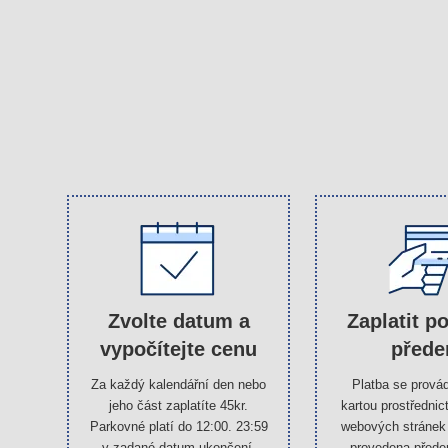
Zvolte datum a
Zaplatit p
vypočítejte cenu
před
Za každý kalendářní den nebo
Platba se provád
jeho část zaplatíte 45kr.
kartou prostřednic
Parkovné platí do 12:00. 23:59
webových stránek
v zadané datum ukončení.
provedena přede