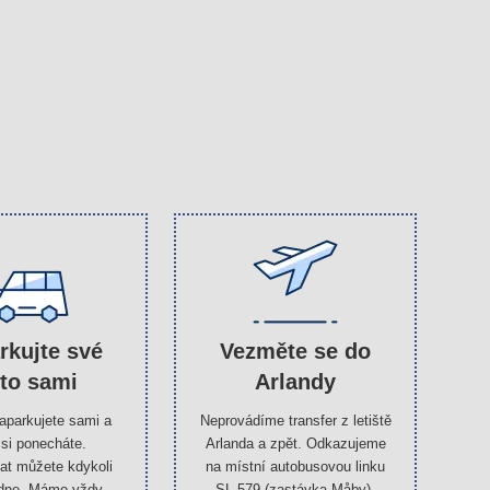
rkujte své
Vezměte se do
to sami
Arlandy
zaparkujete sami a
Neprovádíme transfer z letiště
 si ponecháte.
Arlanda a zpět. Odkazujeme
at můžete kdykoli
na místní autobusovou linku
dne. Máme vždy
SL 579 (zastávka Måby),