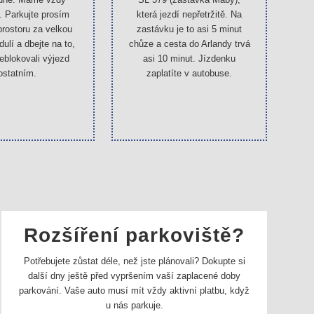
. Parkujte prosím
která jezdí nepřetržitě. Na
rostoru za velkou
zastávku je to asi 5 minut
dulí a dbejte na to,
chůze a cesta do Arlandy trvá
eblokovali výjezd
asi 10 minut. Jízdenku
ostatním.
zaplatíte v autobuse.
Rozšíření parkoviště?
Potřebujete zůstat déle, než jste plánovali? Dokupte si
další dny ještě před vypršením vaší zaplacené doby
parkování. Vaše auto musí mít vždy aktivní platbu, když
u nás parkuje.