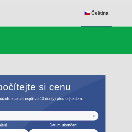
Čeština
očítejte si cenu
ůžete zaplatit nejdříve 10 den(y) před odjezdem.
jení
Datum ukončení