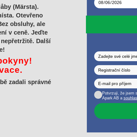
åby (Märsta).
ísta. Otevřeno
 Bez obsluhy, ale
ní v ceně. Jeďte
nepřetržitě. Další
e!
pokyny!
vace.
tbě zadali správné
Potvrzuji, že jsem
Apark AB a
souhlas