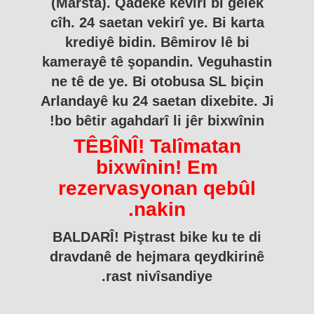
(Märsta). Qadeke kevirî bi gelek
cîh. 24 saetan vekirî ye. Bi karta
krediyê bidin. Bêmirov lê bi
kamerayê tê şopandin. Veguhastin
ne tê de ye. Bi otobusa SL biçin
Arlandayê ku 24 saetan dixebite. Ji
bo bêtir agahdarî li jêr bixwînin!
TÊBÎNÎ! Talîmatan
bixwînin! Em
rezervasyonan qebûl
nakin.
BALDARÎ! Piştrast bike ku te di
dravdanê de hejmara qeydkirinê
rast nivîsandiye.