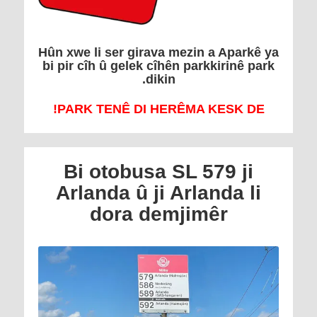
Hûn xwe li ser girava mezin a Aparkê ya
bi pir cîh û gelek cîhên parkkirinê park
dikin.
PARK TENÊ DI HERÊMA KESK DE!
Bi otobusa SL 579 ji
Arlanda û ji Arlanda li
dora demjimêr