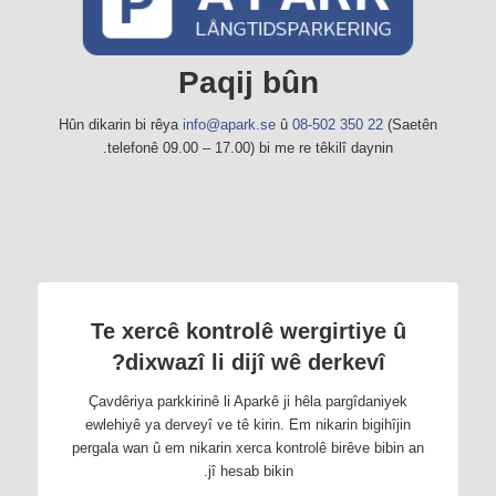
Paqij bûn
Hûn dikarin bi rêya
info@apark.se
û
08-502 350 22
(Saetên
telefonê 09.00 – 17.00) bi me re têkilî daynin.
Te xercê kontrolê wergirtiye û
dixwazî ​​​​li dijî wê derkevî?
Çavdêriya parkkirinê li Aparkê ji hêla pargîdaniyek
ewlehiyê ya derveyî ve tê kirin. Em nikarin bigihîjin
pergala wan û em nikarin xerca kontrolê birêve bibin an
jî hesab bikin.