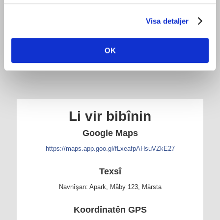
Qeşaya belaş!
Visa detaljer
Ger hewcedariya we pê hebe, me şopînerên qeşayê yên
belaş hene! Hûn dikarin wan di qutiya nameya spî ya li
binê tabela mezin a pêşwaziyê de bibînin.
OK
Li vir bibînin
Google Maps
https://maps.app.goo.gl/fLxeafpAHsuVZkE27
Texsî
Navnîşan: Apark, Måby 123, Märsta
Koordînatên GPS