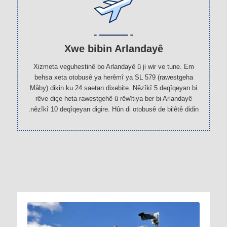
Xwe bibin Arlandayê
Xizmeta veguhestinê bo Arlandayê û ji wir ve tune. Em
behsa xeta otobusê ya herêmî ya SL 579 (rawestgeha
Måby) dikin ku 24 saetan dixebite. Nêzîkî 5 deqîqeyan bi
rêve diçe heta rawestgehê û rêwîtiya ber bi Arlandayê
nêzîkî 10 deqîqeyan digire. Hûn di otobusê de bilêtê didin.