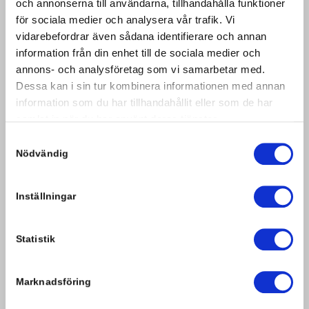
och annonserna till användarna, tillhandahålla funktioner
ku xercê kontrolê yê 700 kronî were dayîn.
för sociala medier och analysera vår trafik. Vi
Parkkirina nerast a ku rê li ber derketinê digire dikare
vidarebefordrar även sådana identifierare och annan
bibe sedema cezayan û kişandina otomobîlê li ser
hesabê xwediyê otomobîlê.
information från din enhet till de sociala medier och
annons- och analysföretag som vi samarbetar med.
Merc û şertên me yên giştî li vir
bixwînin
Dessa kan i sin tur kombinera informationen med annan
information som du har tillhandahållit eller som de har
samlat in när du har använt deras tjänster.
Parkkirinê dirêj bike?
Samtyckesval
Nödvändig
Pêdivî ye ku hûn ji ya ku plankirî dirêjtir bimînin? Berî ku
dema parkkirina we ya bi pere biqede, rojên zêdetir bikirin.
Inställningar
Dema ku otomobîla we li cem me parkkirî be, divê her gav
dravdanek çalak hebe.
Bexşîş!
Statistik
Heger bêtir ji we rêwîtiyê dikin, hûn dikarin berî ku hûn
otomobîlê park bikin, kesek bi bagajên xwe li Arlanda an jî
Marknadsföring
rawestgeha otobusê ya li Måbyleden davêjin.