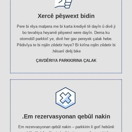
Xercê pêşwext bidin
Pere bi rêya malpera me bi karta krediyê tê dayîn û divê ji
bo tevahiya heyamê pêşwext were dayîn. Dema ku
otomobîl parkkirî ye, divê her gav pereyek çalak hebe.
Pêdivîya te bi rojên zêdetir heye? Bi kirîna rojên zêdetir bi
hêsanî dirêj bike.
ÇAVDÊRIYA PARKKIRINA ÇALAK
Em rezervasyonan qebûl nakin.
Em rezervasyonan qebûl nakin – parkkirin li gorî hebûnê