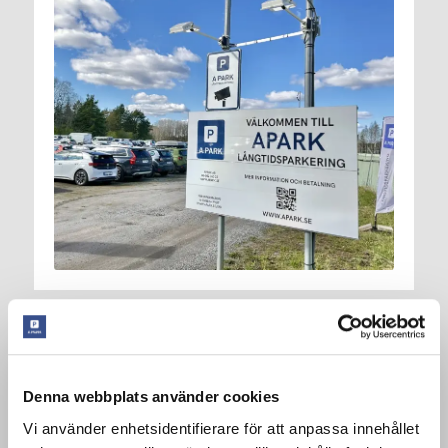
Ewlehî û rêzik
Parkingeh bê mirov e lê bi kamerayan tê şopandin û bi
Denna webbplats använder cookies
rêkûpêk tê kontrolkirin.
Vi använder enhetsidentifierare för att anpassa innehållet
Di rewşa nedayîna pereyan/parkkirina neqanûnî de, dibe