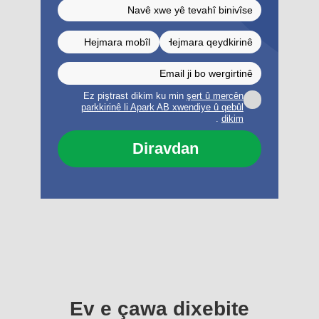
Ez piştrast dikim ku min
şert û mercên
parkkirinê li Apark AB xwendiye û qebûl
.
dikim
Diravdan
Ev e çawa dixebite