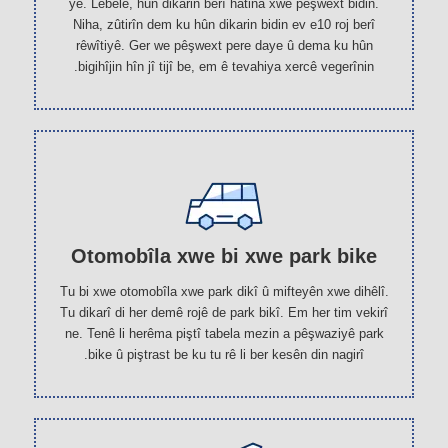
ye. Lêbelê, hûn dikarin berî hatina xwe pêşwext bidin.
Niha, zûtirîn dem ku hûn dikarin bidin ev e10 roj berî
rêwîtiyê. Ger we pêşwext pere daye û dema ku hûn
bigihîjin hîn jî tijî be, em ê tevahiya xercê vegerînin.
Otomobîla xwe bi xwe park bike
Tu bi xwe otomobîla xwe park dikî û mifteyên xwe dihêlî.
Tu dikarî di her demê rojê de park bikî. Em her tim vekirî
ne. Tenê li herêma piştî tabela mezin a pêşwaziyê park
bike û piştrast be ku tu rê li ber kesên din nagirî.