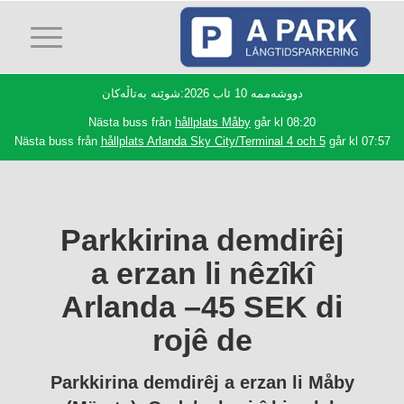
دووشەممە 10 ئاب 2026:شوێنە بەتاڵەکان
Nästa buss från
hållplats Måby
går kl 08:20
Nästa buss från
hållplats Arlanda Sky City/Terminal 4 och 5
går kl 07:57
Parkkirina demdirêj
a erzan li nêzîkî
Arlanda –45 SEK di
rojê de
Parkkirina demdirêj a erzan li Måby