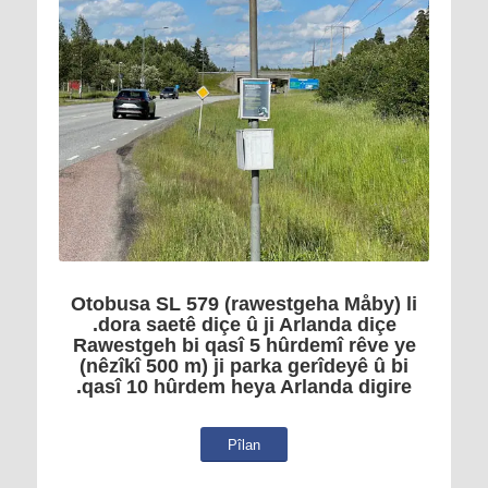
Otobusa SL 579 (rawestgeha Måby) li
dora saetê diçe û ji Arlanda diçe.
Rawestgeh bi qasî 5 hûrdemî rêve ye
(nêzîkî 500 m) ji parka gerîdeyê û bi
qasî 10 hûrdem heya Arlanda digire.
Pîlan