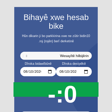
Bihayê xwe hesab
bike
Hûn dikarin ji bo parkkirina xwe ne zûtir bidin10
roj (rojên) berî derketinê.
Dîroka bidawîbûnê
Dîroka destpêkê
0:-